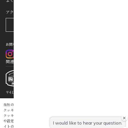
よくあるご質問
アクセス
宿泊予約
お問い合わせ
お知らせ
宿泊約款
利用規約
求人情報
プライバシーポリシー
関連事業（飲食事業）
〒413-0011
静岡県熱海市田原本町8-12-1F
HPを見る
当社のウェブサイトでは、お客様に最適な状態でご利用していただくため
クッキーを利用しています。このまま本ウェブサイトをご利用になる場合、
クッキーの使用に同意いただいたものといたします。クッキーに関する情報
© SAKURANOMORI HOTEL & RESORTS INC.
や設定については「
プライバシーポリシー
」をご覧ください。また、予約サ
イトの
プライバシーポリシー
もご覧ください。