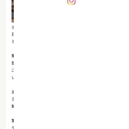
夕食ブッフェ（イメージ）
日頃より伊豆今井浜温泉 今井荘をご愛顧頂き誠にありが
とうございます。
繁忙期につきまして、レストランの営業時間を下記の通り変更
致します。
ご宿泊のお客様にはチェックインの際に改めてご案内させて
いただきますが、予めご案内させていただきます。
通常：
夕食 18：00～23：00（ラストオーダー21：00）
朝食 7：30～9：30（ラストオーダー9：00）
繁忙期：
夕食 17：15または17:30～23：00（ラストオーダー21：00）