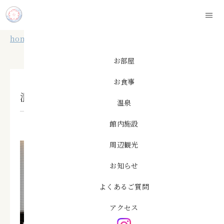
このページの本文へ移動
home
お知らせ
混雑時のレストラン営業時間について
お部屋
お食事
混雑時のレストラン営業時間について
温泉
館内施設
2024.10.31
周辺観光
お知らせ
よくあるご質問
アクセス