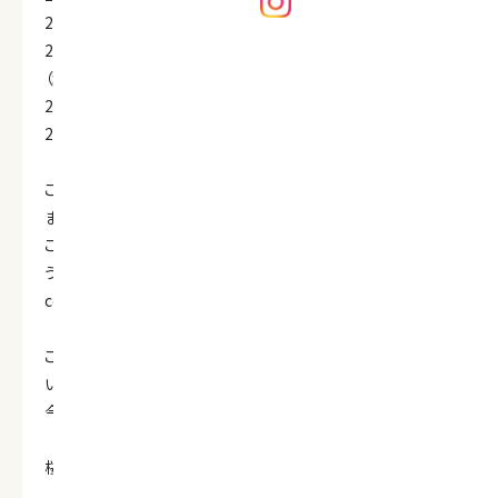
2025年5月19日（月）～5月20日（火）
2025年6月2日（月）～6月3日（火）,6月24日（火）～6月25日
（水）
2025年7月7日（月）～９日（水）
2025年９月1日（月）～2日（火）,24日（水）～25日（木）
ご予約やお問い合わせにつきましては、メールにて承っており
ます。
ご返信は休館日以降になりますことをご理解いただきますよ
うお願い申し上げます。
contact@sakuranomori-hotels.com
ご不便をおかけいたしますが、何卒ご理解賜りますようお願
い申し上げます。
今後とも、今井荘をよろしくお願いいたします。
桜の森ホテル＆リゾーツ