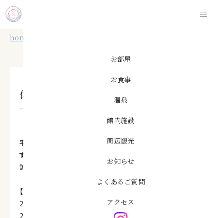
このページの本文へ移動
home
お知らせ
休館日のお知らせ
お部屋
お食事
休館日のお知らせ
温泉
館内施設
2025.04.27
周辺観光
平素より今井荘をご愛顧いただき、誠にありがとうございま
す。
お知らせ
誠に勝手ながら、以下の日程を休館日とさせていただきます。
よくあるご質問
【休館日】
アクセス
2025年3月3日（月）
2025年4月7日（月）～4月8日（火）