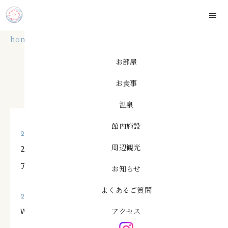
このページの本文へ移動
home
お知らせ
お部屋
お知らせ
お食事
温泉
館内施設
2024.07.18
周辺観光
2024年8月5日 伊豆今井浜温泉 今井荘がリニュー
アルオープンします
お知らせ
よくあるご質問
2024.07.01
WEBサイトをリニューアルしました。
アクセス