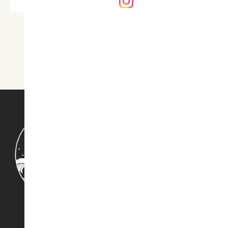
<<
<
3
4
5
>
>>
〒413-0503
静岡県賀茂郡河津町見高
127
ご予約・お問合せ
TEL.
0120-462-800